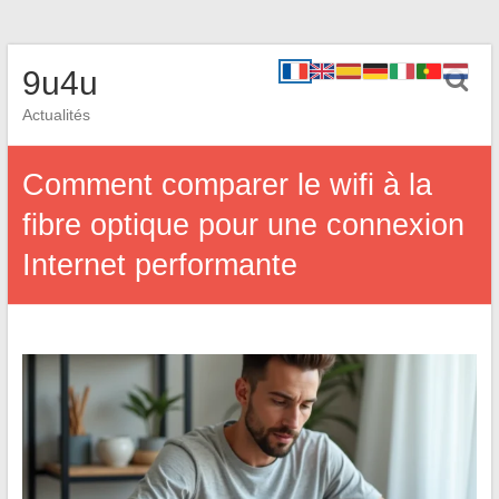
9u4u
Actualités
Comment comparer le wifi à la
fibre optique pour une connexion
Internet performante