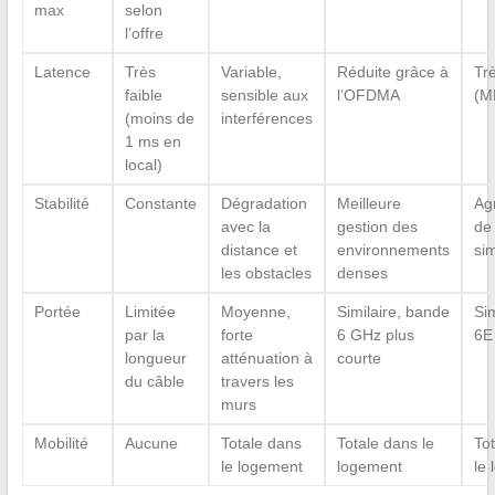
max
selon
l’offre
Latence
Très
Variable,
Réduite grâce à
Trè
faible
sensible aux
l’OFDMA
(M
(moins de
interférences
1 ms en
local)
Stabilité
Constante
Dégradation
Meilleure
Ag
avec la
gestion des
de
distance et
environnements
si
les obstacles
denses
Portée
Limitée
Moyenne,
Similaire, bande
Sim
par la
forte
6 GHz plus
6E
longueur
atténuation à
courte
du câble
travers les
murs
Mobilité
Aucune
Totale dans
Totale dans le
To
le logement
logement
le