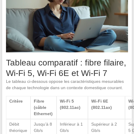
Tableau comparatif : fibre filaire,
Wi-Fi 5, Wi-Fi 6E et Wi-Fi 7
Le tableau ci-dessous oppose les caractéristiques mesurables
de chaque technologie dans un contexte domestique courant.
Critère
Fibre
Wi-Fi 5
Wi-Fi 6E
Wi
(câble
(802.11ac)
(802.11ax)
(8
Ethernet)
Débit
Jusqu’à 8
Inférieur à 1
Supérieur à 2
Su
théorique
Gb/s
Gb/s
Gb/s
5 